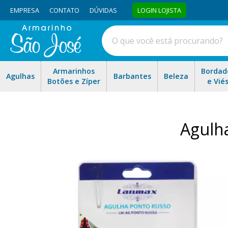
EMPRESA
CONTATO
DÚVIDAS
LOGIN LOJISTA
Armarinhos
Bordad
Agulhas
Barbantes
Beleza
Botões e Zíper
e Vié
Agulh