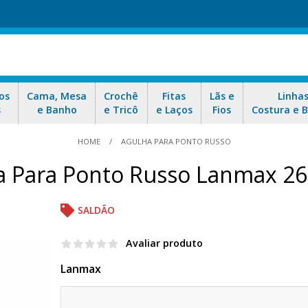
os
Cama, Mesa
Crochê
Fitas
Lãs e
Linha
s
e Banho
e Tricô
e Laços
Fios
Costura e 
HOME
AGULHA PARA PONTO RUSSO
a Para Ponto Russo Lanmax 26
SALDÃO
Avaliar produto
Lanmax