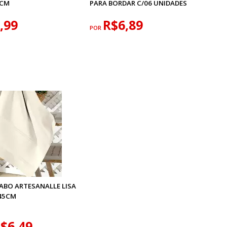
9CM
PARA BORDAR C/06 UNIDADES
,99
R$6,89
POR
ABO ARTESANALLE LISA
45CM
$6,49