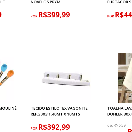
ULO
NOVELOS PRYM
FURTACOR 
9
R$399,99
R$44
POR
POR
MOULINÉ
TECIDO ESTILOTEX VAGONITE
TOALHA LAV
REF.3003 1,40MT X 10MTS
DOHLER 30X
R$392,99
de:
R$6,59
POR
R