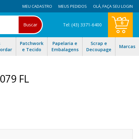
MEU CADASTRO
MEUS PEDIDOS
OLÁ,
FAÇA SEU LOGIN
0
Buscar
Tel: (43) 3371-6400
s
Patchwork
Papelaria e
Scrap e
Marcas
Bordar
e Tecido
Embalagens
Decoupage
079 FL