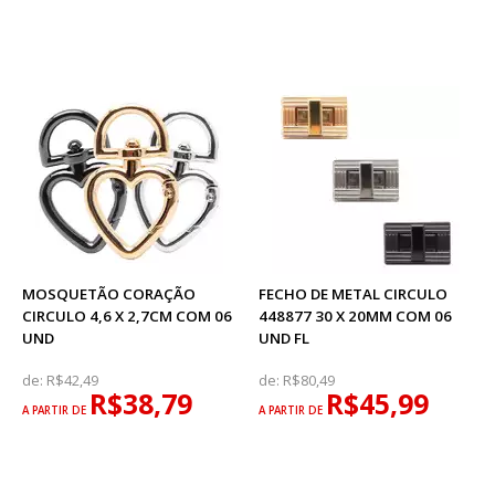
MOSQUETÃO CORAÇÃO
FECHO DE METAL CIRCULO
CIRCULO 4,6 X 2,7CM COM 06
448877 30 X 20MM COM 06
UND
UND FL
de:
R$42,49
de:
R$80,49
R$38,79
R$45,99
A PARTIR DE
A PARTIR DE