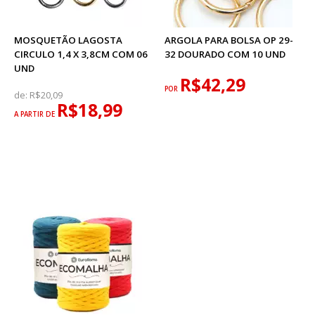
MOSQUETÃO LAGOSTA
ARGOLA PARA BOLSA OP 29-
CIRCULO 1,4 X 3,8CM COM 06
32 DOURADO COM 10 UND
UND
R$42,29
POR
de:
R$20,09
R$18,99
A PARTIR DE