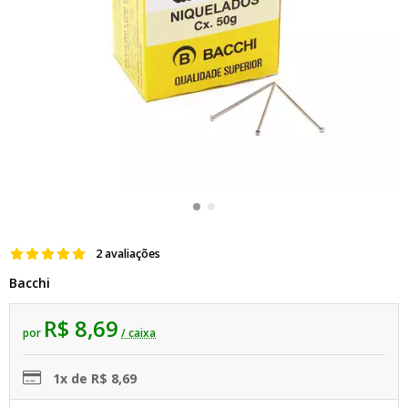
2 avaliações
Bacchi
R$ 8,69
por
/ caixa
1x de R$ 8,69