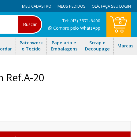
MEU CADASTRO
MEUS PEDIDOS
OLÁ,
FAÇA SEU LOGIN
Tel: (43) 3371-6400
0
Buscar
Compre pelo WhatsApp
s
Patchwork
Papelaria e
Scrap e
Marcas
Bordar
e Tecido
Embalagens
Decoupage
n Ref.A-20