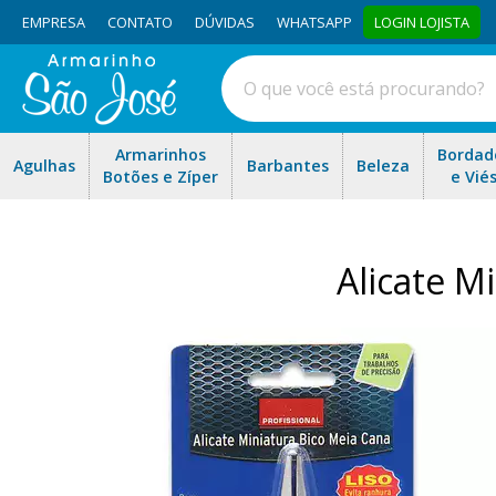
EMPRESA
CONTATO
DÚVIDAS
WHATSAPP
LOGIN LOJISTA
Armarinhos
Bordad
Agulhas
Barbantes
Beleza
Botões e Zíper
e Vié
Alicate M