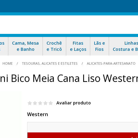
os
Cama, Mesa
Crochê
Fitas
Lãs e
Linha
s
e Banho
e Tricô
e Laços
Fios
Costura e 
HOME
TESOURAS, ALICATES E ESTILETES
ALICATES-PARA-ARTESANATO
ini Bico Meia Cana Liso Wester
Avaliar produto
Western