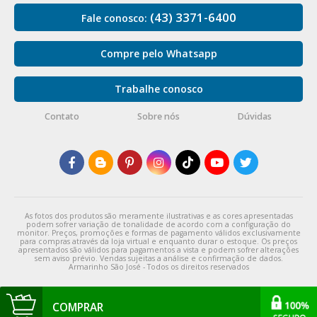
(43) 3371-6400
Fale conosco:
Compre pelo Whatsapp
Trabalhe conosco
Contato
Sobre nós
Dúvidas
As fotos dos produtos são meramente ilustrativas e as cores apresentadas
podem sofrer variação de tonalidade de acordo com a configuração do
monitor. Preços, promoções e formas de pagamento válidos exclusivamente
para compras através da loja virtual e enquanto durar o estoque. Os preços
apresentados são válidos para pagamentos a vista e podem sofrer alterações
sem aviso prévio. Vendas sujeitas a análise e confirmação de dados.
Armarinho São José - Todos os direitos reservados
COMPRAR