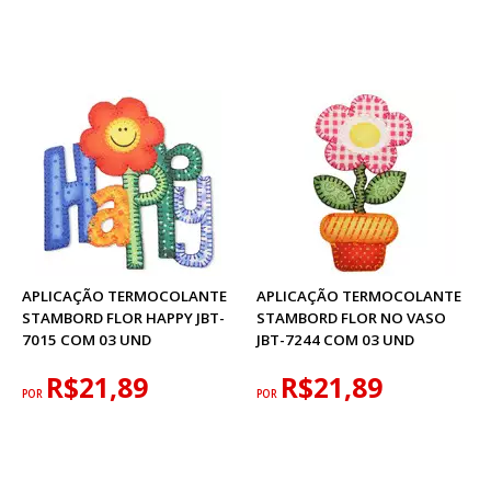
APLICAÇÃO TERMOCOLANTE
APLICAÇÃO TERMOCOLANTE
STAMBORD FLOR HAPPY JBT-
STAMBORD FLOR NO VASO
7015 COM 03 UND
JBT-7244 COM 03 UND
R$21,89
R$21,89
POR
POR