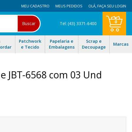
MEU CADASTRO
MEUS PEDIDOS
OLÁ,
FAÇA SEU LOGIN
0
Buscar
Tel: (43) 3371-6400
s
Patchwork
Papelaria e
Scrap e
Marcas
Bordar
e Tecido
Embalagens
Decoupage
e JBT-6568 com 03 Und