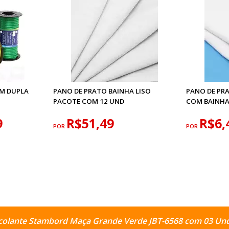
MM DUPLA
PANO DE PRATO BAINHA LISO
PANO DE PR
PACOTE COM 12 UND
COM BAINHA
9
R$51,49
R$6,
POR
POR
colante Stambord Maça Grande Verde JBT-6568 com 03 Un