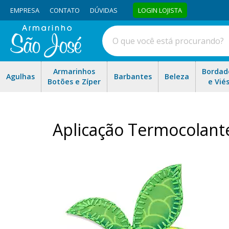
EMPRESA
CONTATO
DÚVIDAS
LOGIN LOJISTA
Armarinhos
Bordad
Agulhas
Barbantes
Beleza
Botões e Zíper
e Vié
Aplicação Termocolan