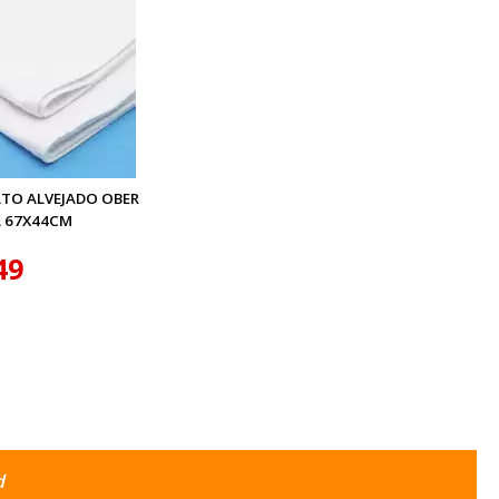
ATO ALVEJADO OBER
 67X44CM
49
d