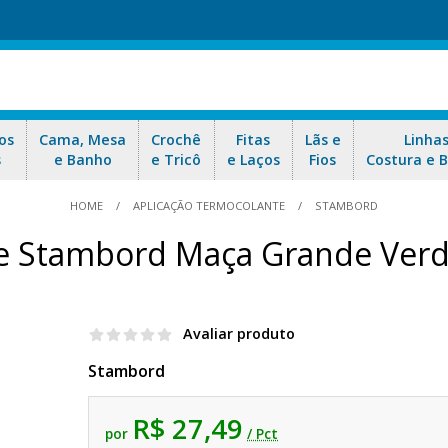
os
Cama, Mesa
Crochê
Fitas
Lãs e
Linha
s
e Banho
e Tricô
e Laços
Fios
Costura e 
HOME
APLICAÇÃO TERMOCOLANTE
STAMBORD
te Stambord Maça Grande Verd
Avaliar produto
Stambord
R$ 27,49
por
/ Pct