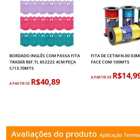
BORDADO INGLÊS COM PASSA FITA
FITA DE CETIM N.00 03
TRADER REF.TL 652222 4CM PEÇA
FACE COM 100MTS
C/13.70MTS
R$14,9
A PARTIR DE
R$40,89
A PARTIR DE
Avaliações do produto
Aplicação Termo