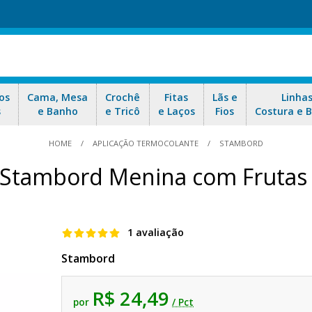
os
Cama, Mesa
Crochê
Fitas
Lãs e
Linha
s
e Banho
e Tricô
e Laços
Fios
Costura e 
HOME
APLICAÇÃO TERMOCOLANTE
STAMBORD
 Stambord Menina com Frutas
1 avaliação
Stambord
R$ 24,49
por
/ Pct