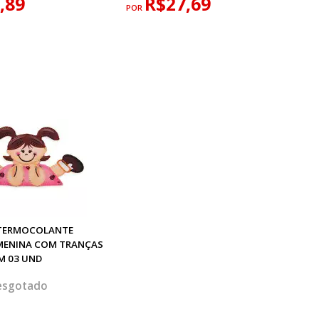
,89
R$27,69
POR
 TERMOCOLANTE
MENINA COM TRANÇAS
M 03 UND
esgotado