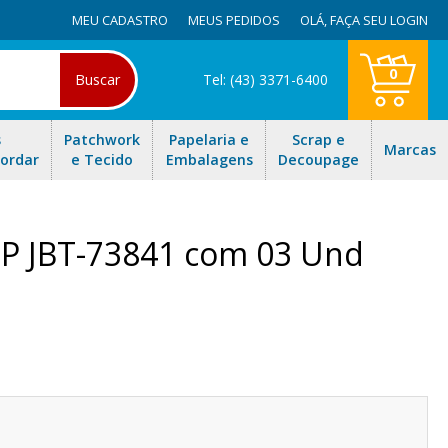
MEU CADASTRO
MEUS PEDIDOS
OLÁ,
FAÇA SEU LOGIN
0
Buscar
Tel: (43) 3371-6400
s
Patchwork
Papelaria e
Scrap e
Marcas
Bordar
e Tecido
Embalagens
Decoupage
 P JBT-73841 com 03 Und