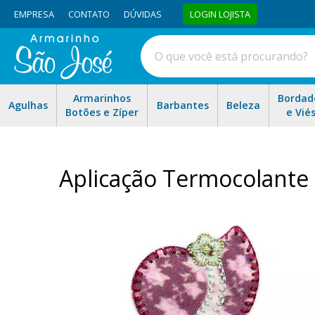
EMPRESA
CONTATO
DÚVIDAS
LOGIN LOJISTA
Armarinhos
Bordad
Agulhas
Barbantes
Beleza
Botões e Zíper
e Vié
Aplicação Termocolante