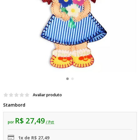
Avaliar produto
Stambord
R$ 27,49
por
/ Pct
1x de R$ 27,49