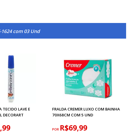
T-1624 com 03 Und
 TECIDO LAVE E
FRALDA CREMER LUXO COM BAINHA
L DECORART
70X68CM COM 5 UND
,99
R$69,99
POR