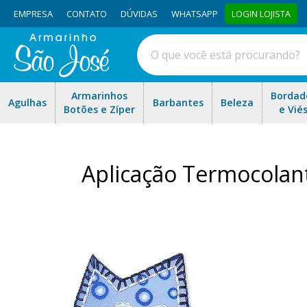
EMPRESA
CONTATO
DÚVIDAS
WHATSAPP
LOGIN LOJISTA
Armarinhos
Bordad
Agulhas
Barbantes
Beleza
Botões e Zíper
e Vié
Aplicação Termocolan