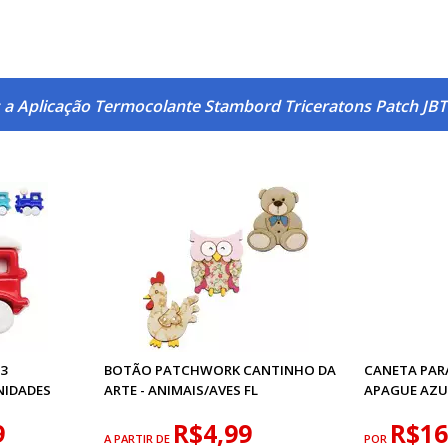
 a Aplicação Termocolante Stambord Triceratons Patch JB
23
BOTÃO PATCHWORK CANTINHO DA
CANETA PARA
NIDADES
ARTE - ANIMAIS/AVES FL
APAGUE AZU
9
R$4,99
R$16
A PARTIR DE
POR