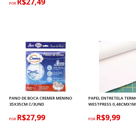
R$27,49
POR
PANO DE BOCA CREMER MENINO
PAPEL ENTRETELA TER
35X35CM C/3UND
WESTPRESS 0,48CMX1M
R$27,99
R$9,99
POR
POR