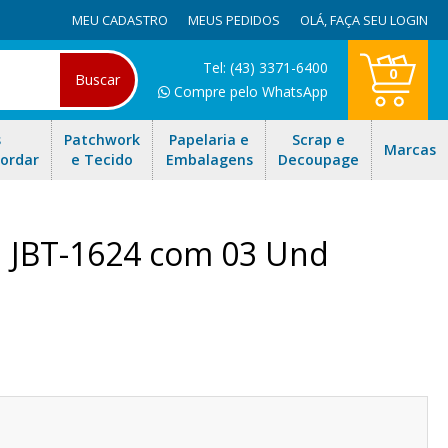
MEU CADASTRO
MEUS PEDIDOS
OLÁ,
FAÇA SEU LOGIN
Tel: (43) 3371-6400
0
Buscar
Compre pelo WhatsApp
s
Patchwork
Papelaria e
Scrap e
Marcas
Bordar
e Tecido
Embalagens
Decoupage
h JBT-1624 com 03 Und