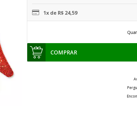
1x de R$ 24,59
Quan
COMPRAR
A
Pergu
Encon