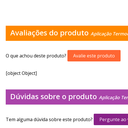
Avaliações do produto
Aplicação Termo
O que achou deste produto?
Avalie este produto
[object Object]
Dúvidas sobre o produto
Aplicação Te
Tem alguma dúvida sobre este produto?
Pergunte ao