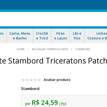
os
Cama, Mesa
Crochê
Fitas
Lãs e
Linha
s
e Banho
e Tricô
e Laços
Fios
Costura e 
HOME
APLICAÇÃO TERMOCOLANTE
STAMBORD
te Stambord Triceratons Patc
Avaliar produto
Stambord
R$ 24,59
por
/ Pct