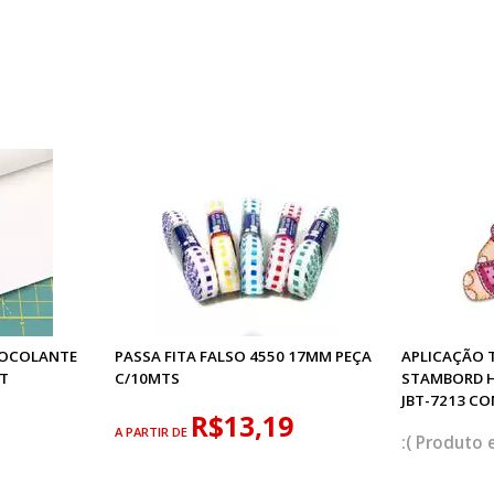
MOCOLANTE
PASSA FITA FALSO 4550 17MM PEÇA
APLICAÇÃO
T
C/10MTS
STAMBORD 
JBT-7213 CO
R$13,19
A PARTIR DE