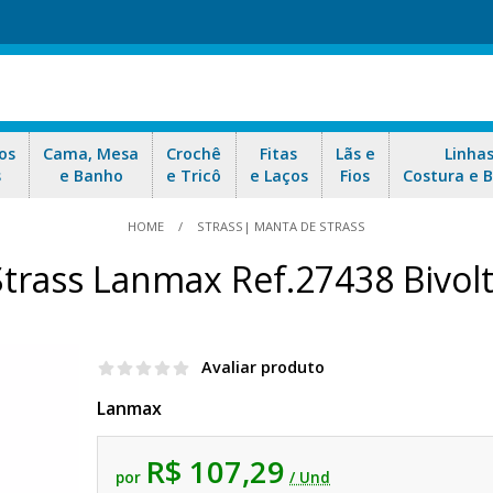
os
Cama, Mesa
Crochê
Fitas
Lãs e
Linha
s
e Banho
e Tricô
e Laços
Fios
Costura e 
HOME
STRASS| MANTA DE STRASS
Strass Lanmax Ref.27438 Bivol
Avaliar produto
Lanmax
R$ 107,29
por
/ Und