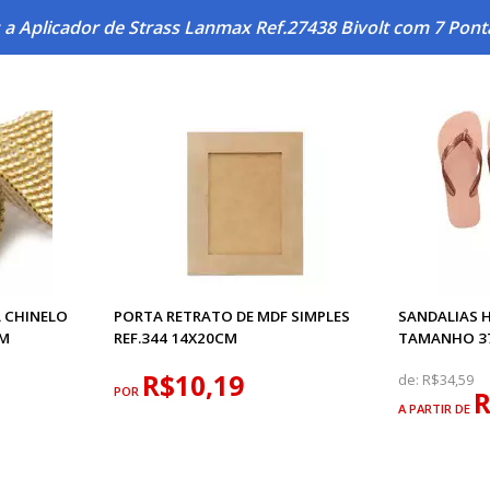
 a Aplicador de Strass Lanmax Ref.27438 Bivolt com 7 Pont
 CHINELO
PORTA RETRATO DE MDF SIMPLES
SANDALIAS 
CM
REF.344 14X20CM
TAMANHO 37/
R$10,19
de:
R$34,59
POR
R
A PARTIR DE