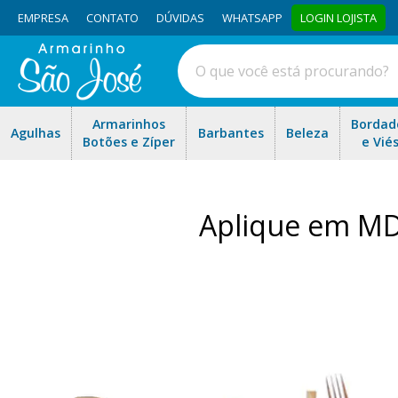
EMPRESA
CONTATO
DÚVIDAS
WHATSAPP
LOGIN LOJISTA
Armarinhos
Bordad
Agulhas
Barbantes
Beleza
Botões e Zíper
e Vié
Aplique em MD