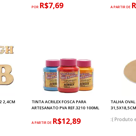
R$7,69
R
POR
A PARTIR DE
2 2,4CM
TINTA ACRILEX FOSCA PARA
TALHA OVAL 
ARTESANATO PVA REF.3210 100ML
31,5X18,5C
R$12,89
A PARTIR DE