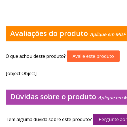
Avaliações do produto
Aplique em MDF 
O que achou deste produto?
Avalie este produto
[object Object]
Dúvidas sobre o produto
Aplique em M
Tem alguma dúvida sobre este produto?
Pergunte ao