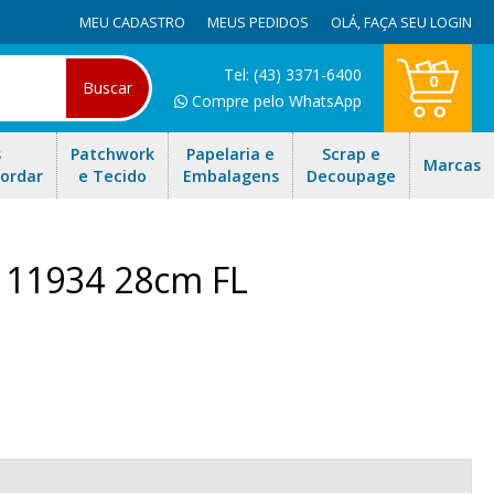
MEU CADASTRO
MEUS PEDIDOS
OLÁ,
FAÇA SEU LOGIN
Tel: (43) 3371-6400
0
Buscar
Compre pelo WhatsApp
s
Patchwork
Papelaria e
Scrap e
Marcas
Bordar
e Tecido
Embalagens
Decoupage
 11934 28cm FL