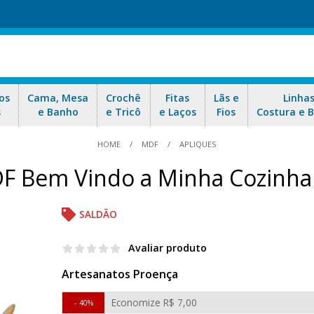
os
Cama, Mesa
Crochê
Fitas
Lãs e
Linha
s
e Banho
e Tricô
e Laços
Fios
Costura e 
HOME
MDF
APLIQUES
F Bem Vindo a Minha Cozinha
SALDÃO
Avaliar produto
Artesanatos Proença
Economize
R$ 7,00
40%