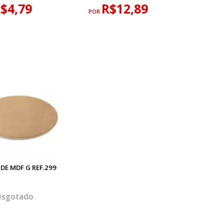
$4,79
R$12,89
POR
DE MDF G REF.299
M
esgotado