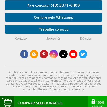
(43) 3371-6400
Fale conosco:
Compre pelo Whatsapp
Trabalhe conosco
Contato
Sobre nós
Dúvidas
As fotos dos produtos são meramente ilustrativas e as cores apresentadas
podem sofrer variação de tonalidade de acordo com a configuração do
monitor. Preços, promoções e formas de pagamento válidos exclusivamente
para compras através da loja virtual e enquanto durar o estoque. Os preços
apresentados são válidos para pagamentos a vista e podem sofrer alterações
sem aviso prévio. Vendas sujeitas a análise e confirmação de dados.
Armarinho São José - Todos os direitos reservados
COMPRAR SELECIONADOS