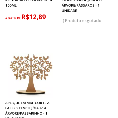
ARTESANATO PVA REF.3210
LASER STENCIL JÓIA 412
100ML
ÁRVORE/PÁSSAROS - 1
UNIDADE
R$12,89
A PARTIR DE
esgotado
APLIQUE EM MDF CORTE A
LASER STENCIL JÓIA 414
ÁRVORE/PASSARINHO - 1