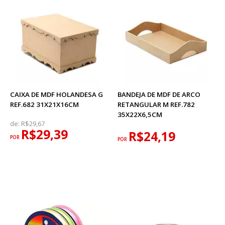
CAIXA DE MDF HOLANDESA G
BANDEJA DE MDF DE ARCO
REF.682 31X21X16CM
RETANGULAR M REF.782
35X22X6,5CM
de:
R$29,67
R$29,39
R$24,19
POR
POR