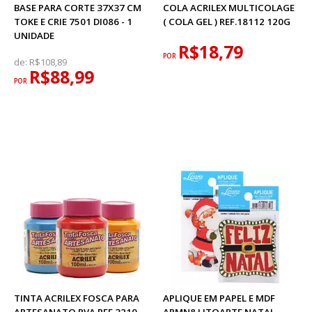
BASE PARA CORTE 37X37 CM
COLA ACRILEX MULTICOLAGE
TOKE E CRIE 7501 DI086 - 1
( COLA GEL ) REF.18112 120G
UNIDADE
R$18,79
POR
de:
R$108,89
R$88,99
POR
TINTA ACRILEX FOSCA PARA
APLIQUE EM PAPEL E MDF