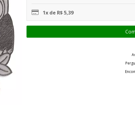
1x de R$ 5,39
A
Pergu
Encon