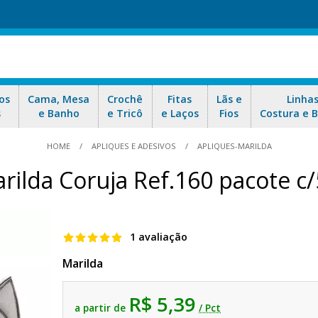
os
Cama, Mesa
Crochê
Fitas
Lãs e
Linha
s
e Banho
e Tricô
e Laços
Fios
Costura e 
HOME
APLIQUES E ADESIVOS
APLIQUES-MARILDA
rilda Coruja Ref.160 pacote c
1 avaliação
Marilda
R$ 5,39
a partir de
/ Pct