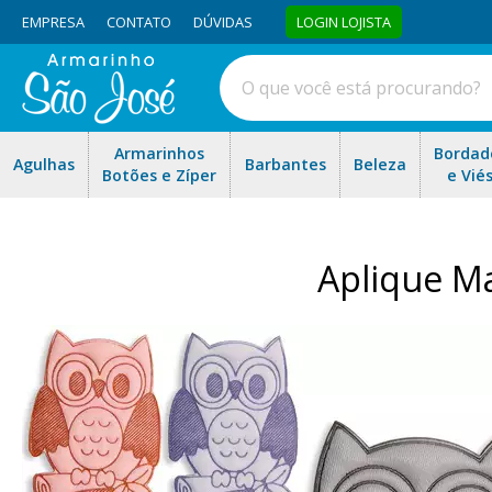
EMPRESA
CONTATO
DÚVIDAS
LOGIN LOJISTA
Armarinhos
Bordad
Agulhas
Barbantes
Beleza
Botões e Zíper
e Vié
Aplique Ma