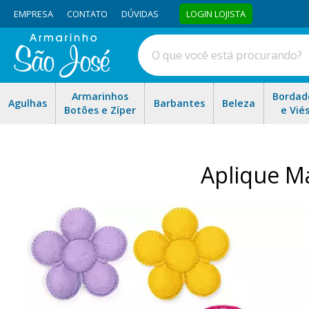
EMPRESA
CONTATO
DÚVIDAS
LOGIN LOJISTA
Armarinhos
Bordad
Agulhas
Barbantes
Beleza
Botões e Zíper
e Vié
Aplique Ma