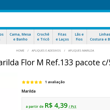
os
Cama, Mesa
Crochê
Fitas
Lãs e
Linha
s
e Banho
e Tricô
e Laços
Fios
Costura e 
HOME
APLIQUES E ADESIVOS
APLIQUES-MARILDA
rilda Flor M Ref.133 pacote c
1 avaliação
Marilda
R$ 4,39
a partir de
/ Pct