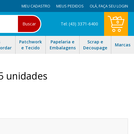
MEU CADASTRO
MEUS PEDIDOS
OLÁ,
FAÇA SEU LOGIN
0
Buscar
Tel: (43) 3371-6400
s
Patchwork
Papelaria e
Scrap e
Marcas
Bordar
e Tecido
Embalagens
Decoupage
/5 unidades