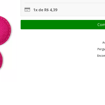
1x de R$ 4,39
A
Pergu
Encon