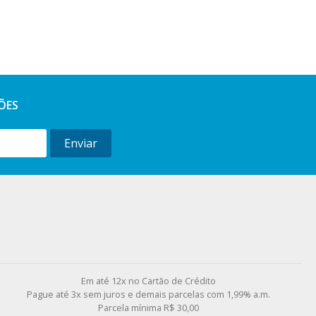
ÕES
Enviar
l
Em até 12x no Cartão de Crédito
Pague até 3x sem juros e demais parcelas com 1,99% a.m.
Parcela mínima R$ 30,00