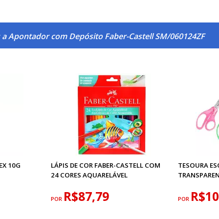
 a Apontador com Depósito Faber-Castell SM/060124ZF
EX 10G
LÁPIS DE COR FABER-CASTELL COM
TESOURA ES
24 CORES AQUARELÁVEL
TRANSPARENT
R$87,79
R$10
POR
POR