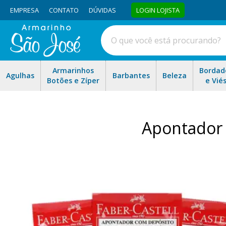
EMPRESA
CONTATO
DÚVIDAS
LOGIN LOJISTA
Armarinhos
Bordad
Agulhas
Barbantes
Beleza
Botões e Zíper
e Vié
Apontador 