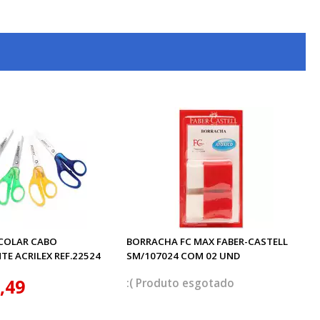
COLAR CABO
BORRACHA FC MAX FABER-CASTELL
E ACRILEX REF.22524
SM/107024 COM 02 UND
,49
esgotado