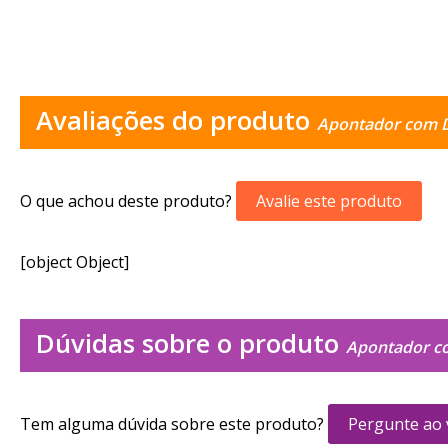
Avaliações do produto
Apontador com D
O que achou deste produto?
Avalie este produto
[object Object]
Dúvidas sobre o produto
Apontador co
Tem alguma dúvida sobre este produto?
Pergunte ao