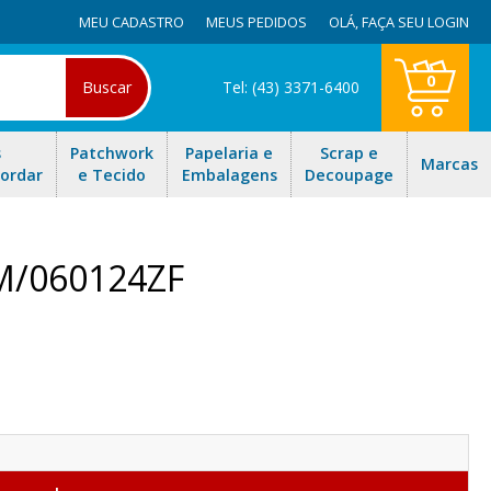
MEU CADASTRO
MEUS PEDIDOS
OLÁ,
FAÇA SEU LOGIN
0
Buscar
Tel: (43) 3371-6400
s
Patchwork
Papelaria e
Scrap e
Marcas
Bordar
e Tecido
Embalagens
Decoupage
SM/060124ZF