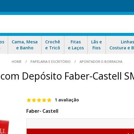
os
Cama, Mesa
Crochê
Fitas
Lãs e
Linha
s
e Banho
e Tricô
e Laços
Fios
Costura e 
HOME
PAPELARIA E ESCRITÓRIO
APONTADOR-E-BORRACHA
com Depósito Faber-Castell 
1 avaliação
Faber- Castell