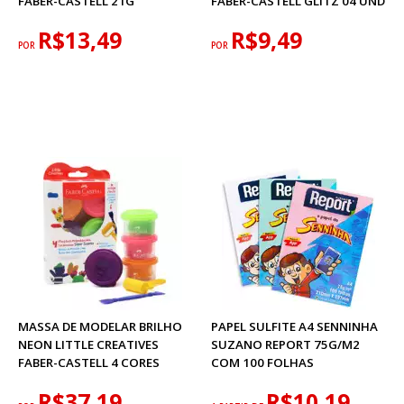
FABER-CASTELL 21G
FABER-CASTELL GLITZ 04 UND
R$13,49
R$9,49
POR
POR
MASSA DE MODELAR BRILHO
PAPEL SULFITE A4 SENNINHA
NEON LITTLE CREATIVES
SUZANO REPORT 75G/M2
FABER-CASTELL 4 CORES
COM 100 FOLHAS
R$37,19
R$10,19