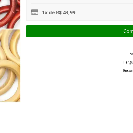
1x de R$ 43,99
A
Pergu
Encon