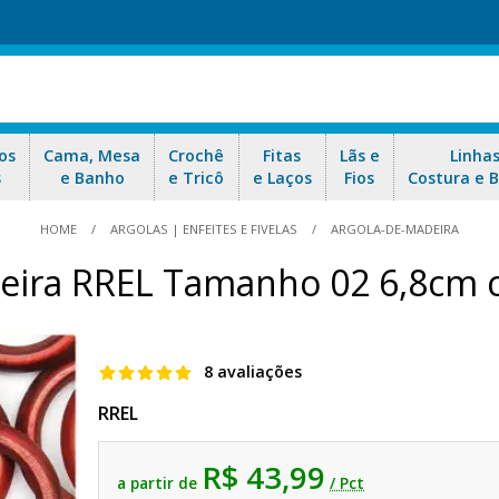
os
Cama, Mesa
Crochê
Fitas
Lãs e
Linha
s
e Banho
e Tricô
e Laços
Fios
Costura e 
HOME
ARGOLAS | ENFEITES E FIVELAS
ARGOLA-DE-MADEIRA
eira RREL Tamanho 02 6,8cm
8 avaliações
RREL
R$ 43,99
a partir de
/ Pct