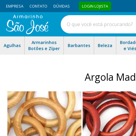
EMPRESA
CONTATO
DÚVIDAS
LOGIN LOJISTA
Armarinhos
Bordad
Agulhas
Barbantes
Beleza
Botões e Zíper
e Vié
Argola Mad