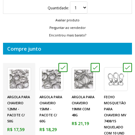
Quantidade:
Avaliar produto
Perguntar ao vendedor
Encontrou mais barato?
Compre junto
ARGOLA PARA
ARGOLA PARA
ARGOLA PARA
FECHO
CHAVEIRO
CHAVEIRO
CHAVEIRO
MOSQUETÃO
12MM -
15MM -
19MM COM
PARA
PACOTE C/
PACOTE C/
48G
CHAVEIRO MV
50G
60G
7408/15
R$ 21,19
NIQUELADO
R$ 17,59
R$ 18,29
COM 10 UND