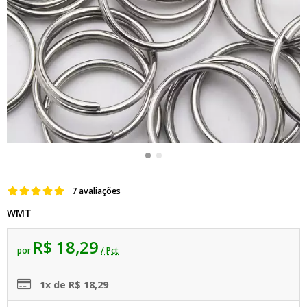
7 avaliações
WMT
R$ 18,29
por
/ Pct
1x de R$ 18,29