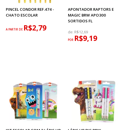
PINCEL CONDOR REF.474 -
APONTADOR RAPTORS E
CHATO ESCOLAR
MAGIC BRW APO300
SORTIDOS FL
R$2,79
A PARTIR DE
de:
R$12,69
R$9,19
POR