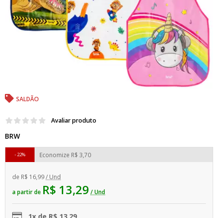
SALDÃO
Avaliar produto
BRW
Economize
R$ 3,70
22%
de
R$ 16,99
/ Und
R$ 13,29
a partir de
/ Und
1x de R$ 13,29