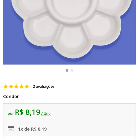
2 avaliações
Condor
R$ 8,19
por
/ Und
1x de R$ 8,19