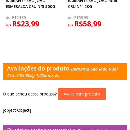
BARBANTE SÃO JOÃO
BARBANTE SÃO JOÃO RUBI
ESMERALDA CRU N°5 500G
CRU N°4 2KG
de:
R$24,39
de:
R$59,99
R$23,99
R$58,99
POR
POR
Avaliações do produto
Barbante São João Rubi
Cru n°04 800g 1.208mts FL
O que achou deste produto?
Avalie este produto
[object Object]
Dúvidas sobre o produto