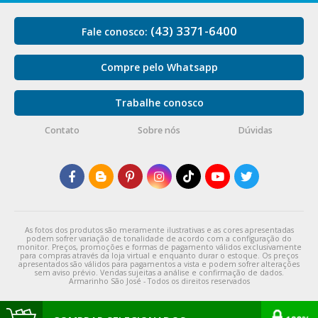
(43) 3371-6400
Fale conosco:
Compre pelo Whatsapp
Trabalhe conosco
Contato
Sobre nós
Dúvidas
As fotos dos produtos são meramente ilustrativas e as cores apresentadas
podem sofrer variação de tonalidade de acordo com a configuração do
monitor. Preços, promoções e formas de pagamento válidos exclusivamente
para compras através da loja virtual e enquanto durar o estoque. Os preços
apresentados são válidos para pagamentos a vista e podem sofrer alterações
sem aviso prévio. Vendas sujeitas a análise e confirmação de dados.
Armarinho São José - Todos os direitos reservados