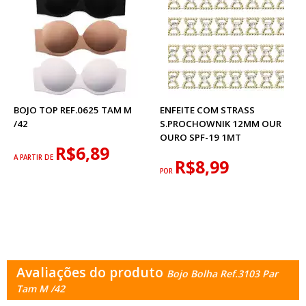
BOJO TOP REF.0625 TAM M
ENFEITE COM STRASS
/42
S.PROCHOWNIK 12MM OUR
OURO SPF-19 1MT
R$6,89
A PARTIR DE
R$8,99
POR
Avaliações do produto
Bojo Bolha Ref.3103 Par
Tam M /42