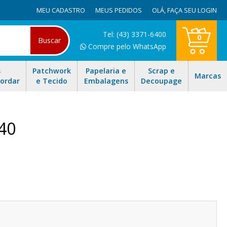
MEU CADASTRO
MEUS PEDIDOS
OLÁ,
FAÇA SEU LOGIN
Tel: (43) 3371-6400
0
Buscar
Compre pelo WhatsApp
s
Patchwork
Papelaria e
Scrap e
Marcas
Bordar
e Tecido
Embalagens
Decoupage
/40