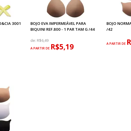
O&CIA 3001
BOJO EVA IMPERMEÁVEL PARA
BOJO NORMA
BIQUINI REF.800 - 1 PAR TAM G /44
/42
R
de:
R$6,49
A PARTIR DE
R$5,19
A PARTIR DE