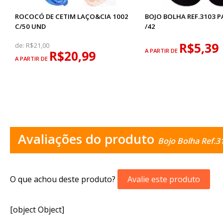
ROCOCÓ DE CETIM LAÇO&CIA 1002
BOJO BOLHA REF.3103 
C/50 UND
/42
R$5,39
de:
R$21,00
A PARTIR DE
R$20,99
A PARTIR DE
Avaliações do produto
Bojo Bolha Ref.3
O que achou deste produto?
Avalie este produto
[object Object]