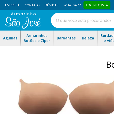
EMPRESA
CONTATO
DÚVIDAS
WHATSAPP
LOGIN LOJISTA
Armarinhos
Bordad
Agulhas
Barbantes
Beleza
Botões e Zíper
e Vié
Bo