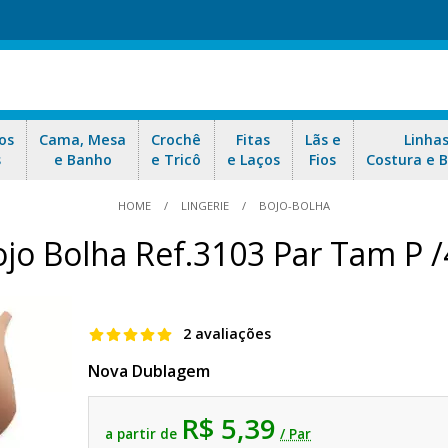
os
Cama, Mesa
Crochê
Fitas
Lãs e
Linha
s
e Banho
e Tricô
e Laços
Fios
Costura e 
HOME
LINGERIE
BOJO-BOLHA
jo Bolha Ref.3103 Par Tam P 
2 avaliações
Nova Dublagem
R$ 5,39
a partir de
/ Par