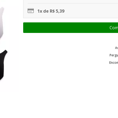
1x de R$ 5,39
A
Pergu
Encon