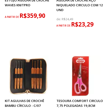
ESTOJO AGULHA DE CROCHÊ
AGULHA DE CROCHÊ AÇO
WAVES KNITPRO
NIQUELADO CIRCULO COM 12
UND
R$359,90
A PARTIR DE
de:
R$24,49
R$23,29
A PARTIR DE
KIT AGULHAS DE CROCHÊ
TESOURA COMFORT CIRCULO
BAMBU CÍRCULO - C/07
7,75 POLEGADAS 19,8CM