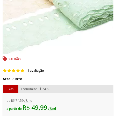
SALDÃO
1 avaliação
Arte Punto
Economize
R$ 24,60
33%
de
R$ 74,59
/ Und
R$ 49,99
a partir de
/ Und