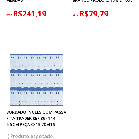
MEADAS
BRANCO - ROLO C/10 METROS
R$241,19
R$79,79
POR
POR
BORDADO INGLÊS COM PASSA
FITA TRADER REF.864114
6,5CM PEÇA C/13.70MTS
esgotado