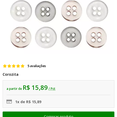
5 avaliações
Corozita
R$ 15,89
a partir de
/ Pct
1x de R$ 15,89