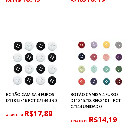
POR
POR
BOTÃO CAMISA 4 FUROS
BOTÃO CAMISA 4 FUROS
D11815/16 PCT C/144UND
D11815/18 REF.8101 - PCT
C/144 UNIDADES
R$17,89
A PARTIR DE
R$14,19
A PARTIR DE