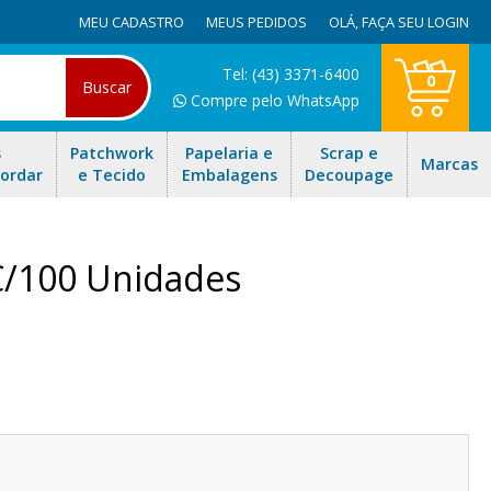
MEU CADASTRO
MEUS PEDIDOS
OLÁ,
FAÇA SEU LOGIN
Tel: (43) 3371-6400
0
Buscar
Compre pelo WhatsApp
s
Patchwork
Papelaria e
Scrap e
Marcas
Bordar
e Tecido
Embalagens
Decoupage
C/100 Unidades