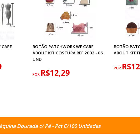
 CARE
BOTÃO PATCHWORK WE CARE
BOTÃO PAT
ABOUT KIT COSTURA REF.2032 - 06
ABOUT KIT F
UND
9
R$12
POR
R$12,29
POR
quina Dourada c/ Pé - Pct C/100 Unidades