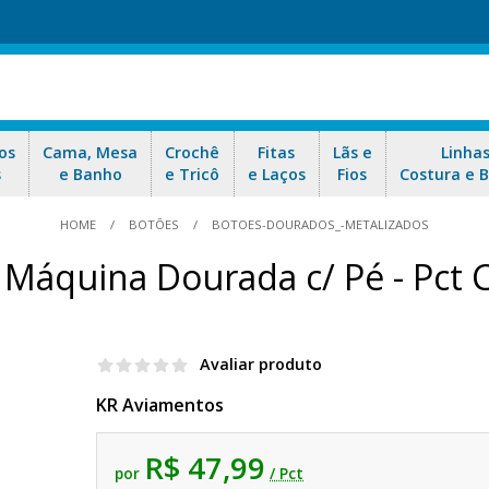
os
Cama, Mesa
Crochê
Fitas
Lãs e
Linha
s
e Banho
e Tricô
e Laços
Fios
Costura e 
HOME
BOTÕES
BOTOES-DOURADOS_-METALIZADOS
 Máquina Dourada c/ Pé - Pct 
Avaliar produto
KR Aviamentos
R$ 47,99
por
/ Pct