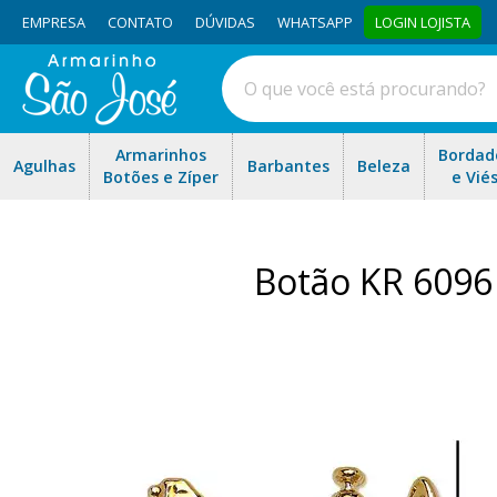
EMPRESA
CONTATO
DÚVIDAS
WHATSAPP
LOGIN LOJISTA
Armarinhos
Bordad
Agulhas
Barbantes
Beleza
Botões e Zíper
e Vié
Botão KR 6096