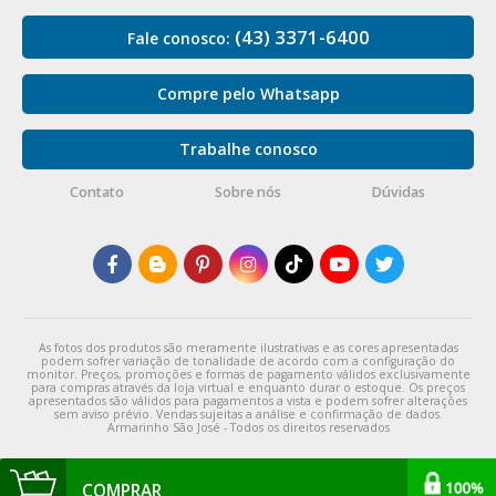
(43) 3371-6400
Fale conosco:
Compre pelo Whatsapp
Trabalhe conosco
Contato
Sobre nós
Dúvidas
As fotos dos produtos são meramente ilustrativas e as cores apresentadas
podem sofrer variação de tonalidade de acordo com a configuração do
monitor. Preços, promoções e formas de pagamento válidos exclusivamente
para compras através da loja virtual e enquanto durar o estoque. Os preços
apresentados são válidos para pagamentos a vista e podem sofrer alterações
sem aviso prévio. Vendas sujeitas a análise e confirmação de dados.
Armarinho São José - Todos os direitos reservados
COMPRAR