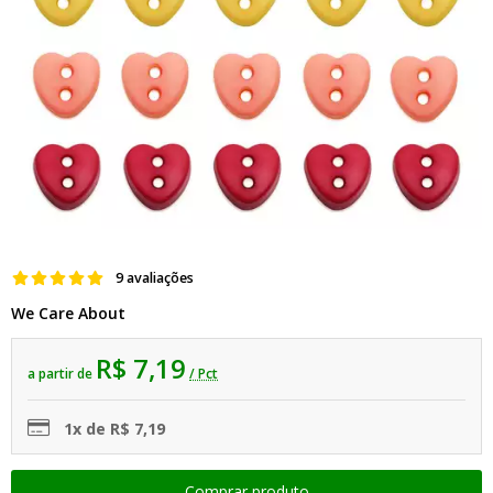
9 avaliações
We Care About
R$ 7,19
a partir de
/ Pct
1x de R$ 7,19