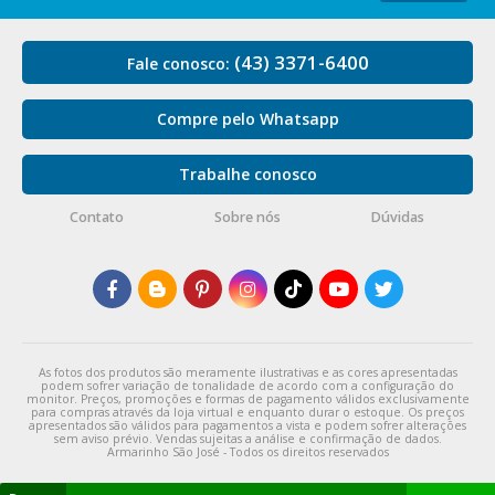
(43) 3371-6400
Fale conosco:
Compre pelo Whatsapp
Trabalhe conosco
Contato
Sobre nós
Dúvidas
As fotos dos produtos são meramente ilustrativas e as cores apresentadas
podem sofrer variação de tonalidade de acordo com a configuração do
monitor. Preços, promoções e formas de pagamento válidos exclusivamente
para compras através da loja virtual e enquanto durar o estoque. Os preços
apresentados são válidos para pagamentos a vista e podem sofrer alterações
sem aviso prévio. Vendas sujeitas a análise e confirmação de dados.
Armarinho São José - Todos os direitos reservados