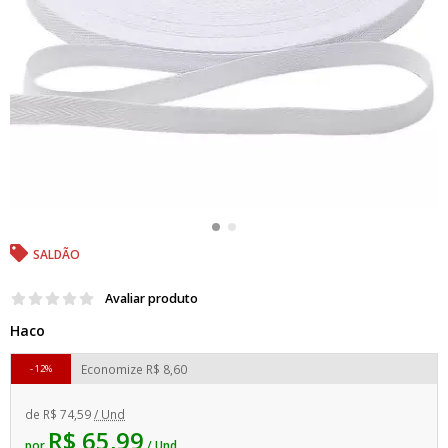
SALDÃO
Avaliar produto
Haco
Economize
R$ 8,60
12%
de
R$ 74,59
/ Und
R$ 65,99
por
/ Und