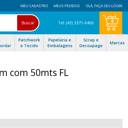
MEU CADASTRO
MEUS PEDIDOS
OLÁ,
FAÇA SEU LOGIN
0
Buscar
Tel: (43) 3371-6400
s
Patchwork
Papelaria e
Scrap e
Marcas
Bordar
e Tecido
Embalagens
Decoupage
mm com 50mts FL