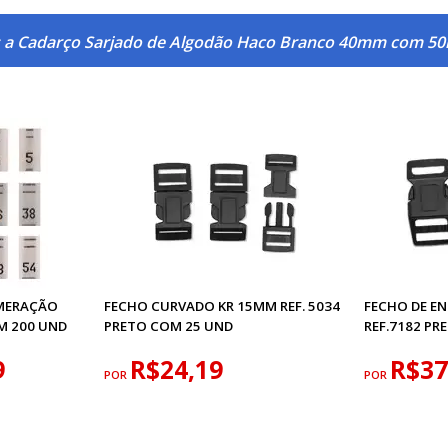
s a Cadarço Sarjado de Algodão Haco Branco 40mm com 50
MERAÇÃO
FECHO CURVADO KR 15MM REF. 5034
FECHO DE E
M 200 UND
PRETO COM 25 UND
REF.7182 PR
9
R$24,19
R$37
POR
POR