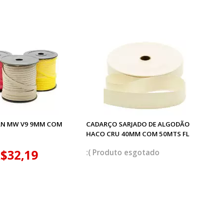
AN MW V9 9MM COM
CADARÇO SARJADO DE ALGODÃO
HACO CRU 40MM COM 50MTS FL
$32,19
esgotado