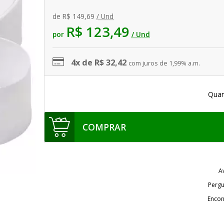
de
R$ 149,69
/ Und
R$ 123,49
por
/ Und
4x de R$ 32,42
com juros de 1,99% a.m.
Quan
COMPRAR
A
Pergu
Encon