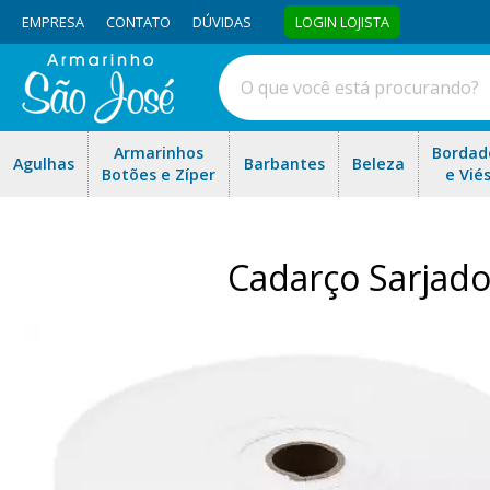
EMPRESA
CONTATO
DÚVIDAS
LOGIN LOJISTA
Armarinhos
Bordad
Agulhas
Barbantes
Beleza
Botões e Zíper
e Vié
Cadarço Sarjad