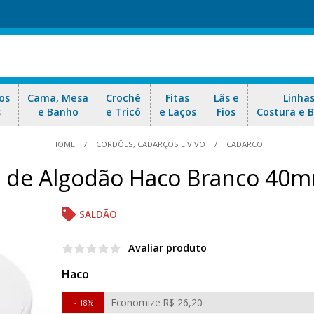
os
Cama, Mesa
Crochê
Fitas
Lãs e
Linha
s
e Banho
e Tricô
e Laços
Fios
Costura e 
HOME
CORDÕES, CADARÇOS E VIVO
CADARCO
o de Algodão Haco Branco 40
SALDÃO
Avaliar produto
Haco
Economize
R$ 26,20
18%