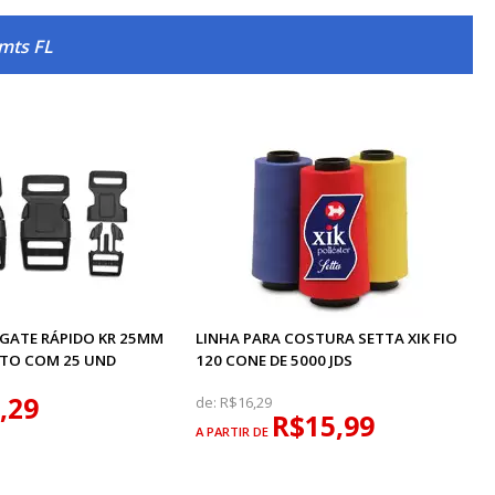
mts FL
NGATE RÁPIDO KR 25MM
LINHA PARA COSTURA SETTA XIK FIO
ETO COM 25 UND
120 CONE DE 5000 JDS
,29
de:
R$16,29
R$15,99
A PARTIR DE