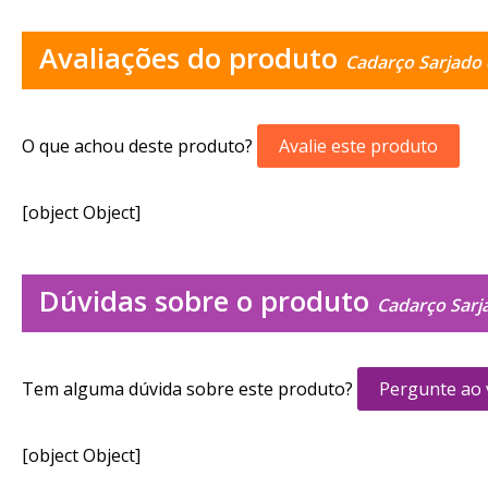
Avaliações do produto
Cadarço Sarjado
O que achou deste produto?
Avalie este produto
[object Object]
Dúvidas sobre o produto
Cadarço Sar
Tem alguma dúvida sobre este produto?
Pergunte ao
[object Object]