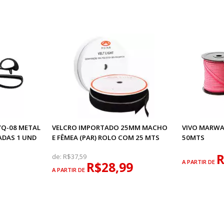
YQ-08 METAL
VELCRO IMPORTADO 25MM MACHO
VIVO MARW
ADAS 1 UND
E FÊMEA (PAR) ROLO COM 25 MTS
50MTS
R
de:
R$37,59
A PARTIR DE
R$28,99
A PARTIR DE