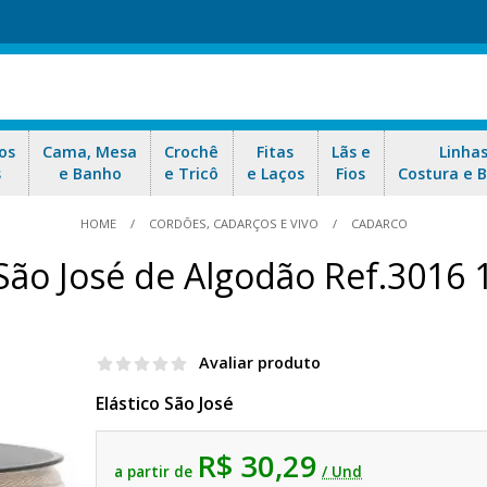
os
Cama, Mesa
Crochê
Fitas
Lãs e
Linha
s
e Banho
e Tricô
e Laços
Fios
Costura e 
HOME
CORDÕES, CADARÇOS E VIVO
CADARCO
 São José de Algodão Ref.301
Avaliar produto
Elástico São José
R$ 30,29
a partir de
/ Und