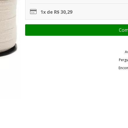
1x de R$ 30,29
A
Pergu
Encon