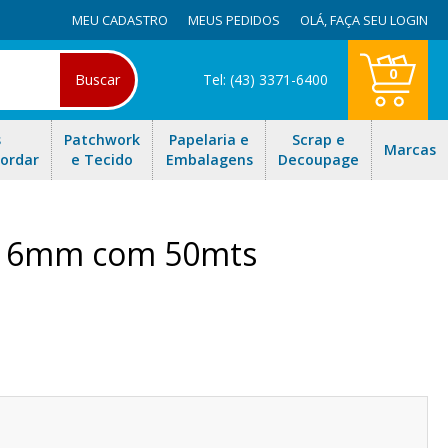
MEU CADASTRO
MEUS PEDIDOS
OLÁ,
FAÇA SEU LOGIN
0
Buscar
Tel: (43) 3371-6400
s
Patchwork
Papelaria e
Scrap e
Marcas
Bordar
e Tecido
Embalagens
Decoupage
6 16mm com 50mts