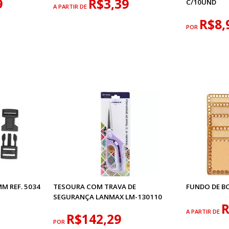
9
R$3,39
C/10UND
A PARTIR DE
R$8,
POR
M REF. 5034
TESOURA COM TRAVA DE
FUNDO DE B
SEGURANÇA LANMAX LM-130110
R
A PARTIR DE
R$142,29
POR