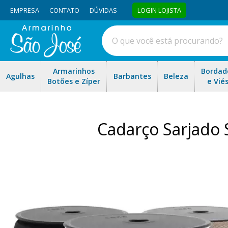
EMPRESA
CONTATO
DÚVIDAS
LOGIN LOJISTA
Armarinhos
Bordad
Agulhas
Barbantes
Beleza
Botões e Zíper
e Vié
Cadarço Sarjado