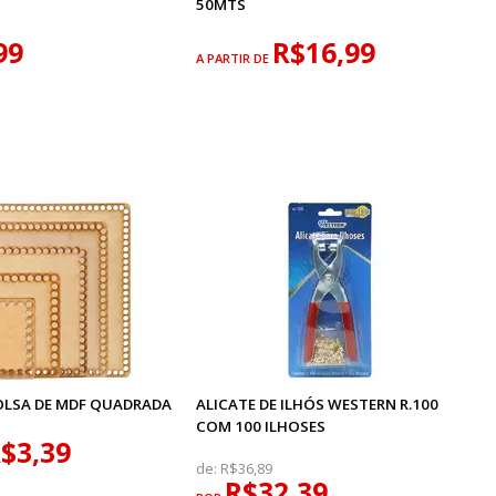
50MTS
99
R$16,99
A PARTIR DE
OLSA DE MDF QUADRADA
ALICATE DE ILHÓS WESTERN R.100
COM 100 ILHOSES
$3,39
de:
R$36,89
R$32,39