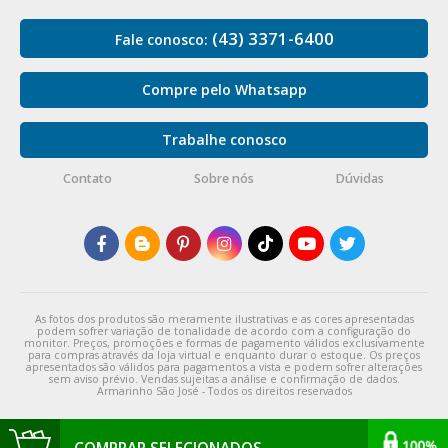
(43) 3371-6400
Fale conosco:
Compre pelo Whatsapp
Trabalhe conosco
Contato
Sobre nós
Dúvidas
As fotos dos produtos são meramente ilustrativas e as cores apresentadas
podem sofrer variação de tonalidade de acordo com a configuração do
monitor. Preços, promoções e formas de pagamento válidos exclusivamente
para compras através da loja virtual e enquanto durar o estoque. Os preços
apresentados são válidos para pagamentos a vista e podem sofrer alterações
sem aviso prévio. Vendas sujeitas a análise e confirmação de dados.
Armarinho São José - Todos os direitos reservados