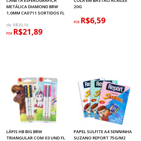
CANETA ESFEROGRÁFICA
COLA EM BASTÃO ACRILEX
METÁLICA DIAMOND BRW
20G
1,0MM CA0711 SORTIDOS FL
R$6,59
POR
de:
R$30,19
R$21,89
POR
LÁPIS HB BIG BRW
PAPEL SULFITE A4 SENNINHA
TRIANGULAR COM 03 UND FL
SUZANO REPORT 75G/M2