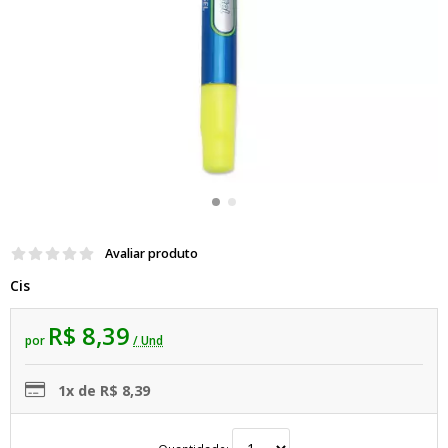
Avaliar produto
Cis
R$ 8,39
por
/ Und
1x de R$ 8,39