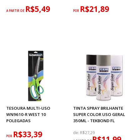
R$5,49
R$21,89
A PARTIR DE
POR
TESOURA MULTI-USO
TINTA SPRAY BRILHANTE
WN9610-R WEST 10
SUPER COLOR USO GERAL
POLEGADAS
350ML - TEKBOND FL
R$33,39
de:
R$27,29
POR
R$11,99