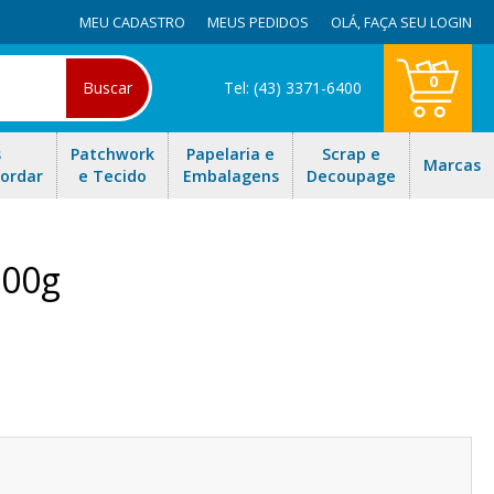
MEU CADASTRO
MEUS PEDIDOS
OLÁ,
FAÇA SEU LOGIN
0
Buscar
Tel: (43) 3371-6400
s
Patchwork
Papelaria e
Scrap e
Marcas
Bordar
e Tecido
Embalagens
Decoupage
100g