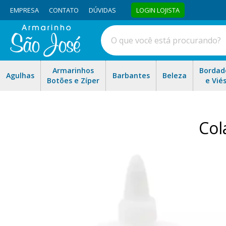
EMPRESA
CONTATO
DÚVIDAS
LOGIN LOJISTA
Armarinhos
Bordad
Agulhas
Barbantes
Beleza
Botões e Zíper
e Vié
Col