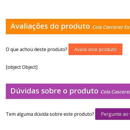
Avaliações do produto
Cola Cascorez Ex
O que achou deste produto?
Avalie este produto
[object Object]
Dúvidas sobre o produto
Cola Cascore
Tem alguma dúvida sobre este produto?
Pergunte ao