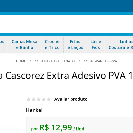
os
Cama, Mesa
Crochê
Fitas
Lãs e
Linha
s
e Banho
e Tricô
e Laços
Fios
Costura e 
HOME
COLA PARA ARTESANATO
COLA-BRANCA-E-PVA
a Cascorez Extra Adesivo PVA 
Avaliar produto
Henkel
R$ 12,99
por
/ Und