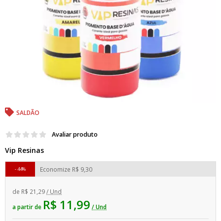
SALDÃO
Avaliar produto
Vip Resinas
Economize
R$ 9,30
44%
de
R$ 21,29
/ Und
R$ 11,99
a partir de
/ Und