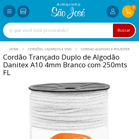
0
Buscar
HOME
CORDÕES, CADARÇOS E VIVO
CORDAO-ALGODAO-E-POLIESTER
Cordão Trançado Duplo de Algodão
Danitex A10 4mm Branco com 250mts
FL