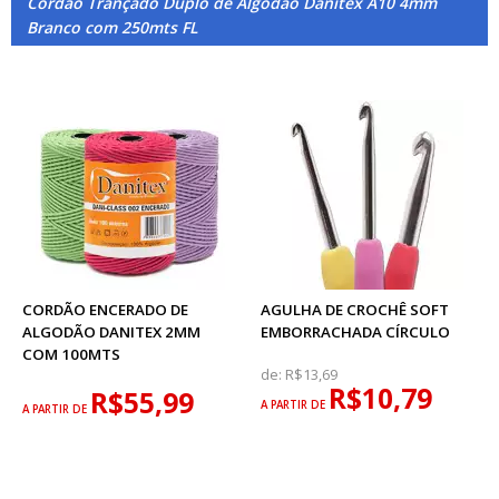
Cordão Trançado Duplo de Algodão Danitex A10 4mm
Branco com 250mts FL
CORDÃO ENCERADO DE
AGULHA DE CROCHÊ SOFT
ALGODÃO DANITEX 2MM
EMBORRACHADA CÍRCULO
COM 100MTS
de:
R$13,69
R$10,79
R$55,99
A PARTIR DE
A PARTIR DE