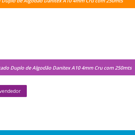
 Duplo de Algodão Danitex A10 4mm Cru com 250mts
çado Duplo de Algodão Danitex A10 4mm Cru com 250mts
 vendedor