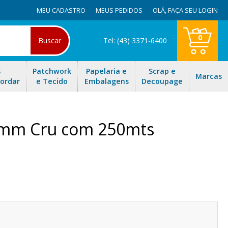
MEU CADASTRO
MEUS PEDIDOS
OLÁ,
FAÇA SEU LOGIN
0
Buscar
Tel: (43) 3371-6400
s
Patchwork
Papelaria e
Scrap e
Marcas
Bordar
e Tecido
Embalagens
Decoupage
 4mm Cru com 250mts