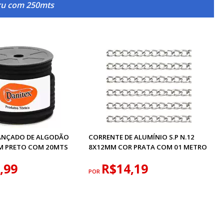
ru com 250mts
ANÇADO DE ALGODÃO
CORRENTE DE ALUMÍNIO S.P N.12
M PRETO COM 20MTS
8X12MM COR PRATA COM 01 METRO
,99
R$14,19
POR