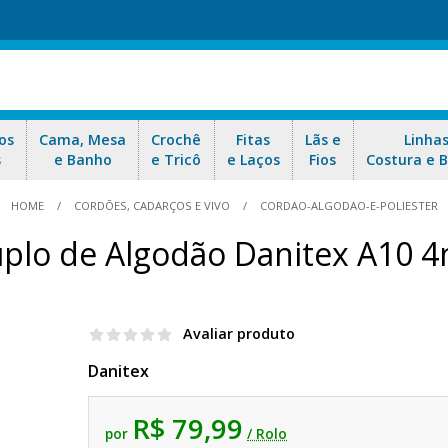
os
Cama, Mesa
Crochê
Fitas
Lãs e
Linha
s
e Banho
e Tricô
e Laços
Fios
Costura e 
HOME
CORDÕES, CADARÇOS E VIVO
CORDAO-ALGODAO-E-POLIESTER
plo de Algodão Danitex A10
Avaliar produto
Danitex
R$ 79,99
por
/ Rolo