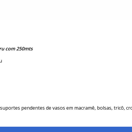
ru com 250mts
u
uportes pendentes de vasos em macramê, bolsas, tricô, croch