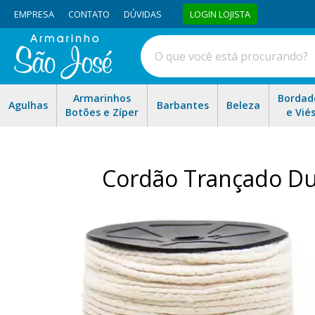
EMPRESA
CONTATO
DÚVIDAS
LOGIN LOJISTA
Armarinhos
Bordad
Agulhas
Barbantes
Beleza
Botões e Zíper
e Vié
Cordão Trançado Du