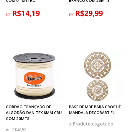
COM 01 METRO
BRANCO COM 50MTS
R$14,19
R$29,99
POR
POR
CORDÃO TRANÇADO DE
BASE DE MDF PARA CROCHÊ
ALGODÃO DANITEX 8MM CRU
MANDALA DECORART FL
COM 20MTS
esgotado
de:
R$40,59