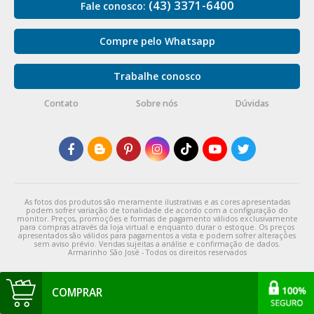
(43) 3371-6400
Fale conosco:
Compre pelo Whatsapp
Trabalhe conosco
Contato
Sobre nós
Dúvidas
As fotos dos produtos são meramente ilustrativas e as cores apresentadas
podem sofrer variação de tonalidade de acordo com a configuração do
monitor. Preços, promoções e formas de pagamento válidos exclusivamente
para compras através da loja virtual e enquanto durar o estoque. Os preços
apresentados são válidos para pagamentos a vista e podem sofrer alterações
sem aviso prévio. Vendas sujeitas a análise e confirmação de dados.
Armarinho São José - Todos os direitos reservados
COMPRAR