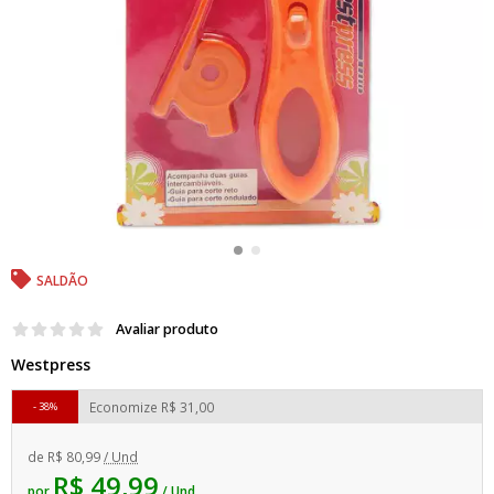
SALDÃO
Avaliar produto
Westpress
Economize
R$ 31,00
38%
de
R$ 80,99
/ Und
R$ 49,99
por
/ Und