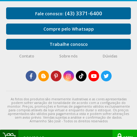
(43) 3371-6400
Fale conosco:
Compre pelo Whatsapp
Trabalhe conosco
Contato
Sobre nós
Dúvidas
As fotos dos produtos são meramente ilustrativas e as cores apresentadas
podem sofrer variação de tonalidade de acordo com a configuração do
monitor. Preços, promoções e formas de pagamento válidos exclusivamente
para compras através da loja virtual e enquanto durar o estoque. Os preços
apresentados são válidos para pagamentos a vista e podem sofrer alterações
sem aviso prévio. Vendas sujeitas a análise e confirmação de dados.
Armarinho São José - Todos os direitos reservados